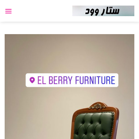
Ski
t
conten