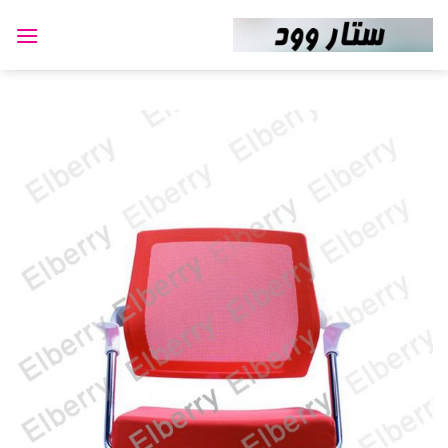
Ski
t
conten