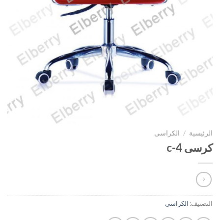
الرئيسية
/
الكراسى
كرسى c-4
التصنيف:
الكراسى